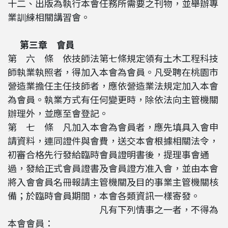
十二、出版為執行本會任務所需要之刊物，並舉辦專
業訓練相關講習會。
第三章 會員
第 六 條 依技師法第七條規定領有土木工程科技
師執業執照者，得加入本會為會員。凡受聘在桃園市
營造業擔任主任技師者，應依營造業法規定加入本會
為會員。執業方式有任何變更時，除依法向主管機關
辦理外，並應至會登記。
第 七 條 凡加入本會為會員者，應先填具入會申
請資料，連同證件與會費，送交本會根據相關法令，
初審合格先行發給臨時會員證明書後，提理事會通
過，發給正式會員證書及會員證方准入會，並由本會
將入會會員名冊報請主管機關及目的事業主管機關核
備；於臨時會員期間，本會各類資訊一樣寄發。
凡有下列情事之一者，不得為
本會會員：