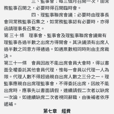
三、監事會：每三個月召開一次，由常
務監事召開之，必要時得召開臨時會。
四、理監事聯席會議：必要時由理事長
會同常務監事召集之，如常務監事認有必要時，亦得
函請理事長召集之。
第 三十 條 理事會、監事會及理監事聯席會議需有
理監事各過半數之出席方得開會。其決議須有出席人
過半數之同意方得通過。如遇票數相同時則由主席裁
決。
第三十一條 會員因故不能出席會員大會時，得以書
面全權委託其他會員代理，惟每一會員以代理一人為
限。代理人數不得超過親自出席人數之三分之一。理
監事應親自出席理監事會，不得委託出席，因故不能
出席時，應事先以書面請假，連續請假二次者以缺席
一次論，如連續缺席二次者視同辭職，由後補者依序
遞補。
第七章 經費