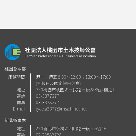
桃園會本部
服務時間
週一 ~ 週五 8:00～12:00；13:00～17:00
(例假日及國定假日休息)
地址
330桃園市桃園區三民路三段288號4樓之1
電話
03-3377377
傳真
03-3378377
E-mail
tyce.a8377@msa.hinet.net
新北辦事處
地址
220新北市板橋區四川路一段105號4F
電話
02-29582728