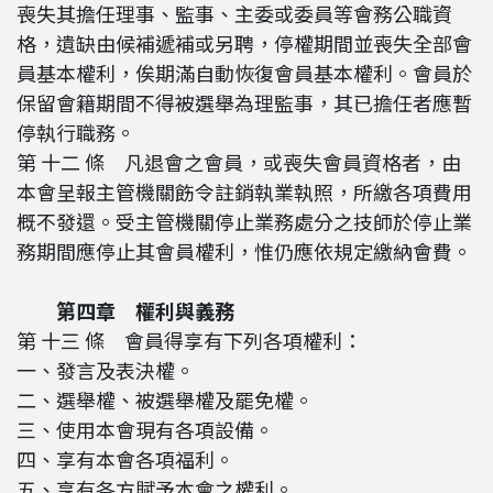
喪失其擔任理事、監事、主委或委員等會務公職資
格，遺缺由候補遞補或另聘，停權期間並喪失全部會
員基本權利，俟期滿自動恢復會員基本權利。會員於
保留會籍期間不得被選舉為理監事，其已擔任者應暫
停執行職務。
第 十二 條 凡退會之會員，或喪失會員資格者，由
本會呈報主管機關飭令註銷執業執照，所繳各項費用
概不發還。受主管機關停止業務處分之技師於停止業
務期間應停止其會員權利，惟仍應依規定繳納會費。
第四章 權利與義務
第 十三 條 會員得享有下列各項權利：
一、發言及表決權。
二、選舉權、被選舉權及罷免權。
三、使用本會現有各項設備。
四、享有本會各項福利。
五、享有各方賦予本會之權利。