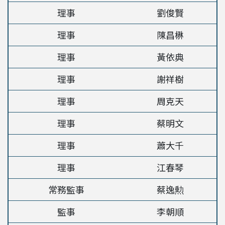
理事
劉俊賢
理事
陳昌楙
理事
黃依典
理事
謝祥樹
理事
周克天
理事
蔡明文
理事
蕭大千
理事
江春琴
常務監事
蔡逸勲
監事
李朝順