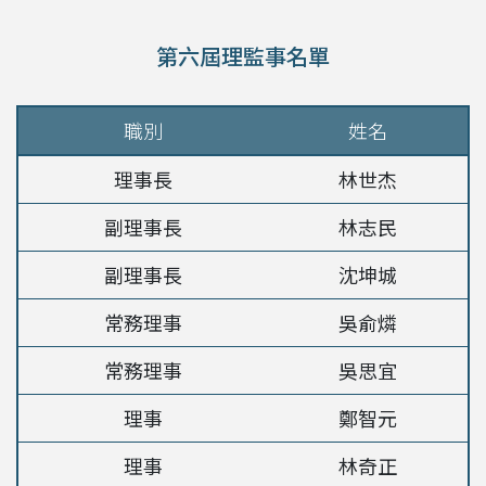
第六屆理監事名單
職別
姓名
理事長
林世杰
副理事長
林志民
副理事長
沈坤城
常務理事
吳俞燐
常務理事
吳思宜
理事
鄭智元
理事
林奇正