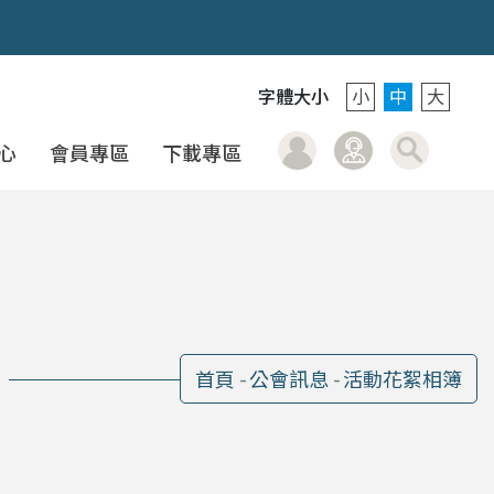
字體大小
小
中
大
會
會員登入
聯絡我們
搜
心
會員專區
下載專區
首頁
公會訊息
活動花絮相簿