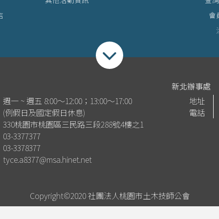
店
會
收合footer選單
新北辦事處
週一 ~ 週五 8:00～12:00；13:00～17:00
地址
(例假日及國定假日休息)
電話
330桃園市桃園區三民路三段288號4樓之1
03-3377377
03-3378377
tyce.a8377@msa.hinet.net
Copyright©2020 社團法人桃園市土木技師公會