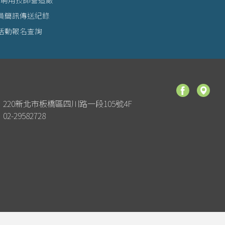
員簡訊傳送紀錄
活動報名查詢
220新北市板橋區四川路一段105號4F
02-29582728