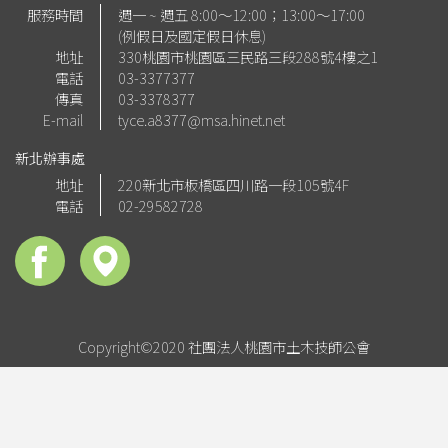
服務時間
週一 ~ 週五 8:00～12:00；13:00～17:00
(例假日及國定假日休息)
地址
330桃園市桃園區三民路三段288號4樓之1
電話
03-3377377
傳真
03-3378377
E-mail
tyce.a8377@msa.hinet.net
新北辦事處
地址
220新北市板橋區四川路一段105號4F
電話
02-29582728
Copyright©2020 社團法人桃園市土木技師公會