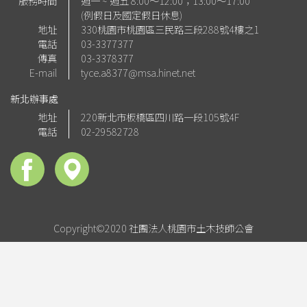
服務時間
週一 ~ 週五 8:00～12:00；13:00～17:00
(例假日及國定假日休息)
地址
330桃園市桃園區三民路三段288號4樓之1
電話
03-3377377
傳真
03-3378377
E-mail
tyce.a8377@msa.hinet.net
新北辦事處
地址
220新北市板橋區四川路一段105號4F
電話
02-29582728
Copyright©2020 社團法人桃園市土木技師公會